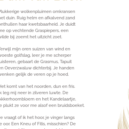
Plukkerige wolkenpluimen omkransen
het duin. Ruig helm en afkalvend zand
onthullen haar kwetsbaarheid. Je duidt
me op vechtende Graspiepers, een
wilde bij zoemt het uitzicht zoet.
Terwijl mijn oren suizen van wind en
woeste golfslag, leer je me scherper
luisteren, gebaart de Grasmus, Tapuit
en Oeverzwaluw dichterbij. Je handen
wenken gelijk de veren op je hoed.
Het komt van het noorden, dun en fris.
Ik leg mij neer in zilveren luwte. De
Akkerhoornbloem en het Kandelaartje,
je plukt ze voor me alsof een bruidsboeket.
Je vraagt of ik het hoor, je vinger langs
je oor. Een Kneu of Fitis, misschien? De