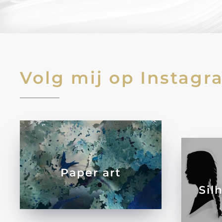
Volg mij op Instagr
Paper art
Sil