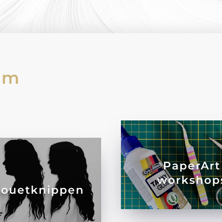
am
PaperArt
workshop
houetknippen