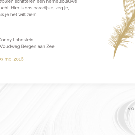
wolken schitteren een hemelsblauwe
lucht. Hier is ons paradijsje, zeg je,
ls je het wilt zien’.
Conny Lahnstein
Woudweg Bergen aan Zee
03 mei 2016
VO