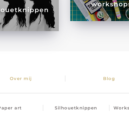
workshop
houetknippen
Over mij
Blog
Paper art
Silhouetknippen
Works