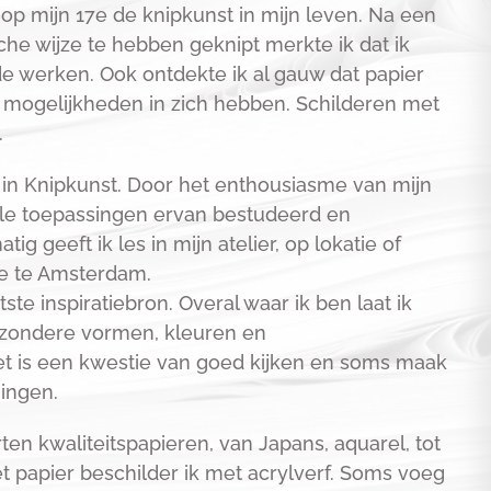
 op mijn 17e de knipkunst in mijn leven. Na een
sche wijze te hebben geknipt merkte ik dat ik
lde werken. Ook ontdekte ik al gauw dat papier
mogelijkheden in zich hebben. Schilderen met
.
s in Knipkunst. Door het enthousiasme van mijn
ele toepassingen ervan bestudeerd en
g geeft ik les in mijn atelier, op lokatie of
ie te Amsterdam.
ste inspiratiebron. Overal waar ik ben laat ik
jzondere vormen, kleuren en
et is een kwestie van goed kijken en soms maak
ningen.
rten kwaliteitspapieren, van Japans, aquarel, tot
t papier beschilder ik met acrylverf. Soms voeg