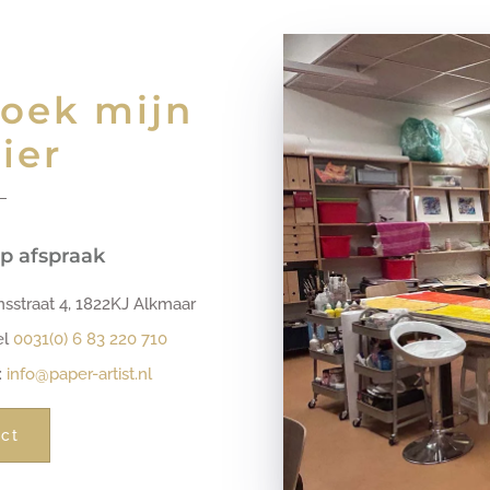
oek mijn
lier
op afspraak
nsstraat 4, 1822KJ Alkmaar
el
0031(0) 6 83 220 710
:
info@paper-artist.nl
ct