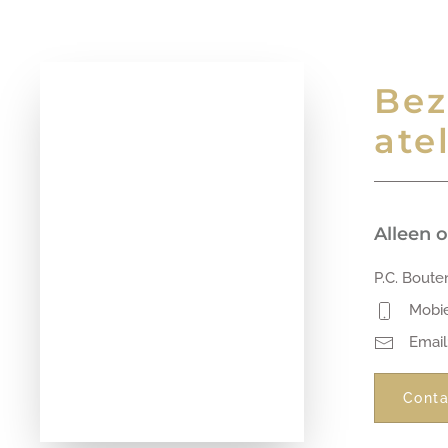
Bez
ate
Alleen 
P.C. Boute
Mobi
Email
Conta