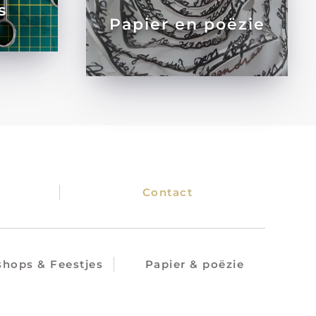
s
Papier en poëzie
Contact
hops & Feestjes
Papier & poëzie