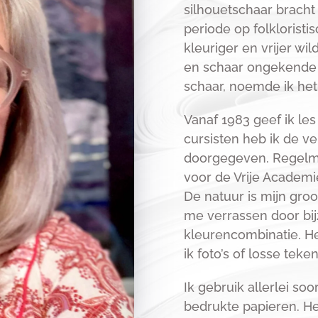
silhouetschaar bracht
periode op folkloristi
kleuriger en vrijer wi
en schaar ongekende 
schaar, noemde ik het
Vanaf 1983 geef ik le
cursisten heb ik de v
doorgegeven. Regelmati
voor de Vrije Academ
De natuur is mijn groot
me verrassen door bi
kleurencombinatie. H
ik foto’s of losse teke
Ik gebruik allerlei soo
bedrukte papieren. He