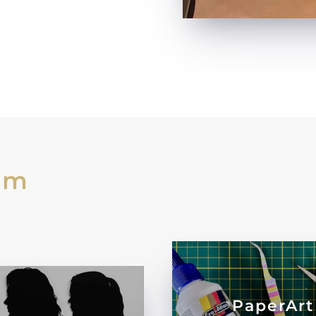
am
PaperArt