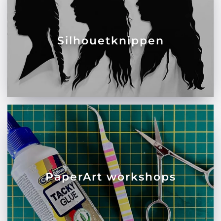
Silhouetknippen
PaperArt workshops