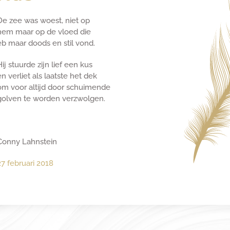
De zee was woest, niet op
hem maar op de vloed die
eb maar doods en stil vond.
Hij stuurde zijn lief een kus
en verliet als laatste het dek
om voor altijd door schuimende
golven te worden verzwolgen.
Conny Lahnstein
27 februari 2018