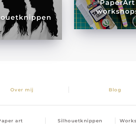
PaperArt
workshop
houetknippen
Over mij
Blog
Paper art
Silhouetknippen
Works