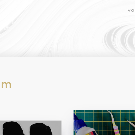
VO
am