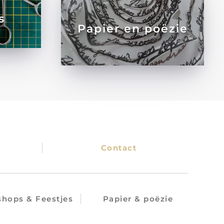
s
Papier en poëzie
Contact
hops & Feestjes
Papier & poëzie