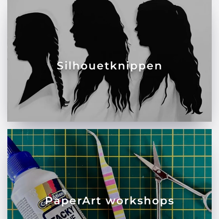
Silhouetknippen
PaperArt workshops