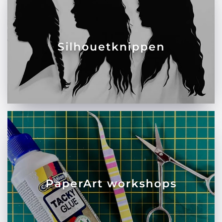
Silhouetknippen
PaperArt workshops