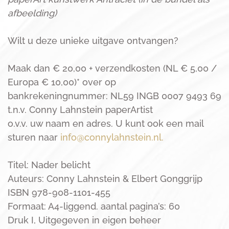
afbeelding)
Wilt u deze unieke uitgave ontvangen?
Maak dan € 20,00 + verzendkosten (NL € 5,00 /
Europa € 10,00)* over op
bankrekeningnummer: NL59 INGB 0007 9493 69
t.n.v. Conny Lahnstein paperArtist
o.v.v. uw naam en adres. U kunt ook een mail
sturen naar
info@connylahnstein.nl
.
Titel: Nader belicht
Auteurs: Conny Lahnstein & Elbert Gonggrijp
ISBN 978-908-1101-455
Formaat: A4-liggend. aantal pagina’s: 60
Druk I, Uitgegeven in eigen beheer