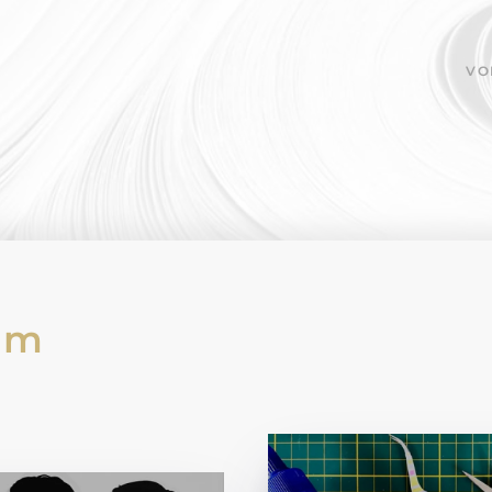
VO
am