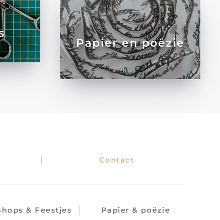
s
Papier en poëzie
Contact
hops & Feestjes
Papier & poëzie