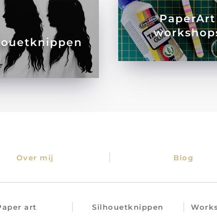
PaperArt
workshop
houetknippen
Over mij
Blog
Paper art
Silhouetknippen
Works