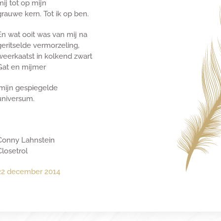
mij tot op mijn
grauwe kern. Tot ik op ben.
En wat ooit was van mij na
geritselde vermorzeling,
weerkaatst in kolkend zwart
Gat en mijmer
‘mijn gespiegelde
universum.
Conny Lahnstein
Closetrol
22 december 2014