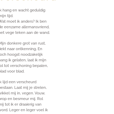
Ik hang en wacht geduldig
ijn tijd.
Wat moet ik anders? Ik ben
de eenzame allemansvriend,
het vege teken aan de wand.
Mijn donkere grot van rust,
riekt naar ontkenning, En
toch hoogst noodzakelijk
hang ik gelaten, laat ik mijn
rol tot verschoning bepalen,
blad voor blad.
Ik lijd een verscheurd
bestaan. Laat mij je strelen,
wikkel mij in, vegen. Vouw,
prop en besmeur mij. Rol
mij tot ik er draaierig van
word. Leger en leger voel ik