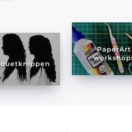
PaperArt
workshop
houetknippen