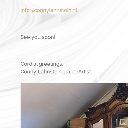
info@connylahnstein.nl
See you soon!
Cordial greetings,
Conny Lahnstein, paperArtist