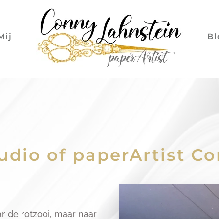
Mij
Bl
udio of paperArtist Co
aar de rotzooi, maar naar