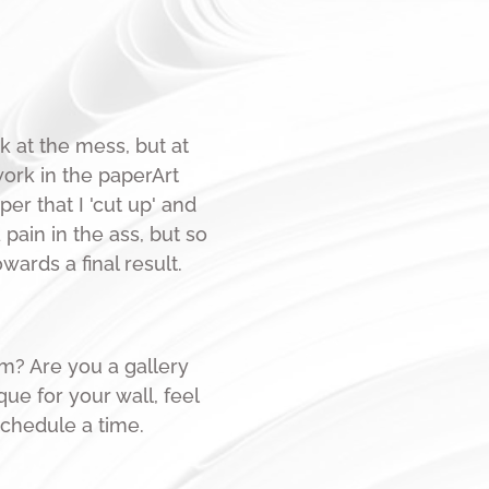
ok at the mess, but at
work in the paperArt
per that I 'cut up' and
pain in the ass, but so
ards a final result.
m? Are you a gallery
ue for your wall, feel
schedule a time.