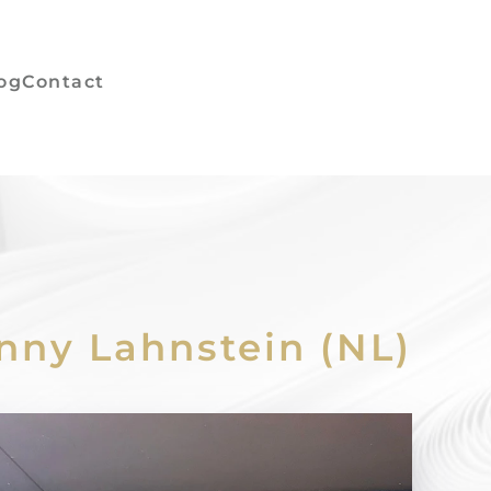
og
Contact
nny Lahnstein (NL)