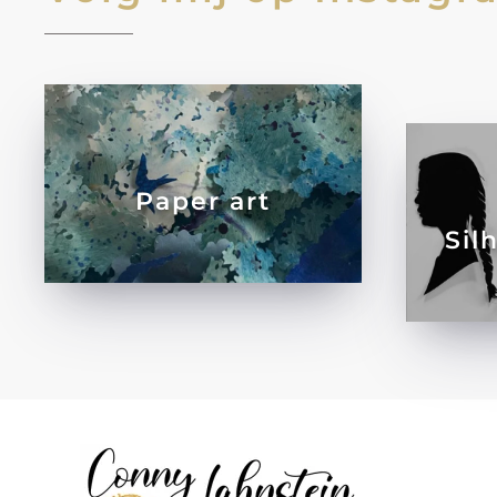
Paper art
Sil