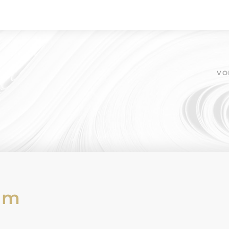
VO
am