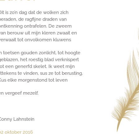
Dit is zo’n dag dat de wolken zich
beraden, de ragfijne draden van
ontkenning ontrafelen. De zweem
van berouw uit mijn kleren zwaait en
verwaait tot onvolkomen kluwens
in toetsen gouden zonlicht, tot hoogte
geblazen, het roestig blad verknispert
tot een generfd skelet. Ik weet mijn
littekens te vinden, sus ze tot berusting.
Kus elke morgenstond tot leven
en vergeef mezelf.
Conny Lahnstein
02 oktober 2016