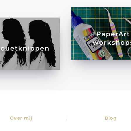
PaperArt
workshop
houetknippen
Over mij
Blog