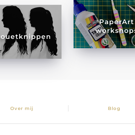
PaperArt
workshop
houetknippen
Over mij
Blog