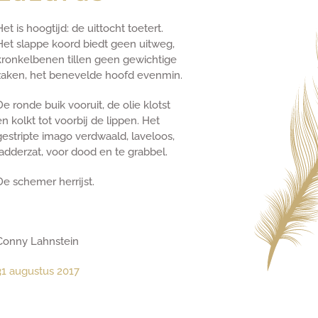
Het is hoogtijd: de uittocht toetert.
Het slappe koord biedt geen uitweg,
kronkelbenen tillen geen gewichtige
zaken, het benevelde hoofd evenmin.
De ronde buik vooruit, de olie klotst
en kolkt tot voorbij de lippen. Het
gestripte imago verdwaald, laveloos,
ladderzat, voor dood en te grabbel.
De schemer herrijst.
Conny Lahnstein
31 augustus 2017