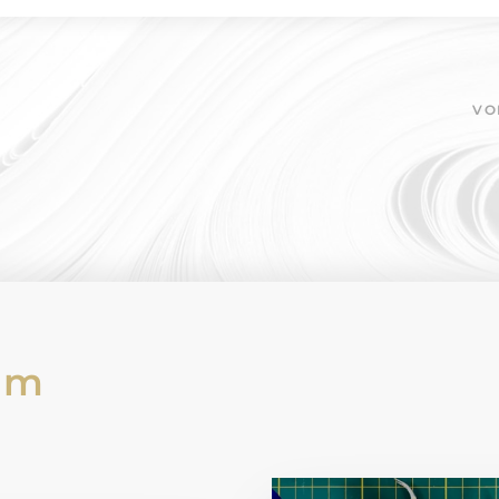
VO
am